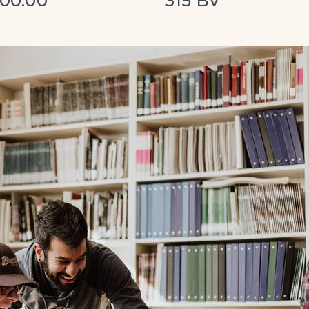
600.00
315 BV