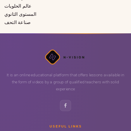
عالم الحلويات
المستوى الثانوي
صناعة التحف
It is an online educational platform that offers lessons available in
the form of videos by a group of qualified teachers with solid
experience
USEFUL LINKS