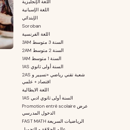
اللغة الإنجليزية
اللغة الإسبانية
الإبتدائي
Soroban
اللغة الفرنسية
3AM السنة 3 متوسط
2AM السنة 2 متوسط
1AM السنة 1 متوسط
1AS السنة أولى ثانوي
2AS شعبة تقني رياضي +تسيير و
اقتصاد + علمي
اللغة الايطالية
1AS السنة أولى ثانوي ادبي
Promotion entré scolaire عرض
الدخول المدرسي
FAST MATH الرياضيات السريعة
عالم الحلاقة و التجميل