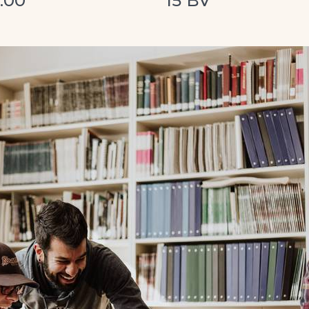
.00
15 BV