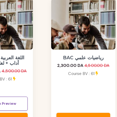
BAC رياضيات علمي
أداب + لغا
2,300.00 DA
4,500.00 DA
A
4,500.00 DA
Course BV : 61
BV : 61
 Preview