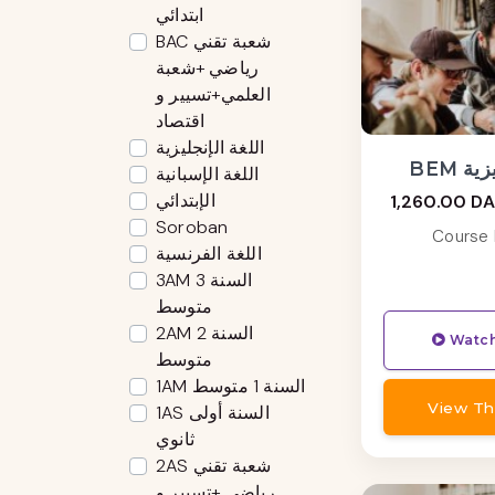
ابتدائي
BAC شعبة تقني
رياضي +شعبة
العلمي+تسيير و
اقتصاد
اللغة الإنجليزية
ليزية
اللغة الإسبانية
الإبتدائي
1,260.00 DA
Soroban
Course 
اللغة الفرنسية
3AM السنة 3
متوسط
2AM السنة 2
Watch
متوسط
1AM السنة 1 متوسط
View Th
1AS السنة أولى
ثانوي
2AS شعبة تقني
رياضي +تسيير و