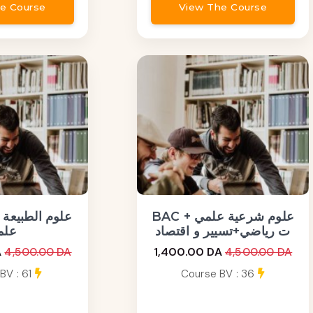
e Course
View The Course
BAC علوم شرعية علمي +
ت رياضي+تسيير و اقتصاد
علم
A
4,500.00 DA
1,400.00 DA
4,500.00 DA
BV : 61
Course BV : 36