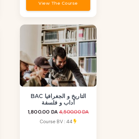
View The Course
BAC التاريخ و الجغرافيا
أداب و فلسفة
1,800.00 DA
4,500.00 DA
Course BV : 44