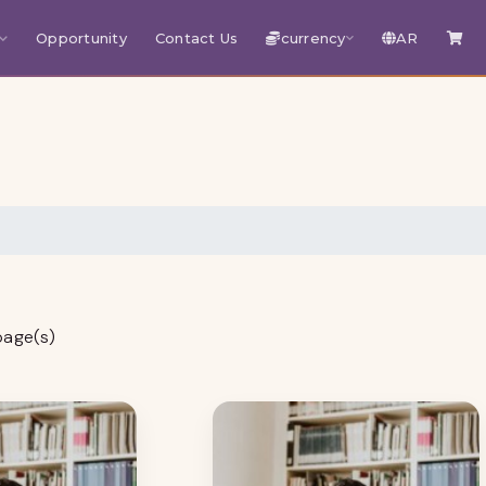
Opportunity
Contact Us
currency
AR
page(s)