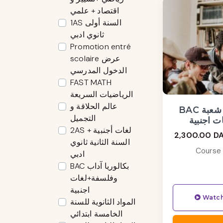
اقتصاد + علمي
1AS السنة أولى
ثانوي ادبي
Promotion entré
scolaire عرض
الدخول المدرسي
FAST MATH
الرياضيات السريعة
عالم الحلاقة و
BAC اللغة العربية شعبة
التجميل
ت اجنبية
2AS لغات أجنبية +
2,300.00 D
السنة الثانية ثانوي
Course 
ادبي
BAC بكالوريا آداب
وفلسفة+لغات
اجنبية
Watch
المواد الثانوية للسنة
الخامسة ابتدائي