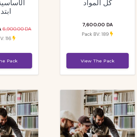
كل المواد
ابتد
7,600.00 DA
A
6,900.00 DA
Pack BV: 189
V: 116
he Pack
View The Pack