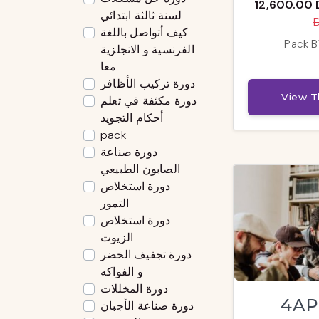
12,600.00 
لسنة ثالثة ابتدائي
كيف أتواصل باللغة
Pack B
الفرنسية و الانجلزية
معا
دورة تركيب الأظافر
View T
دورة مكثفة في تعلم
أحكام التجويد
pack
دورة صناعة
الصابون الطبيعي
دورة استخلاص
التمور
دورة استخلاص
الزيوت
دورة تجفيف الخضر
و الفواكه
دورة المخللات
4APالمواد
دورة صناعة الأجبان