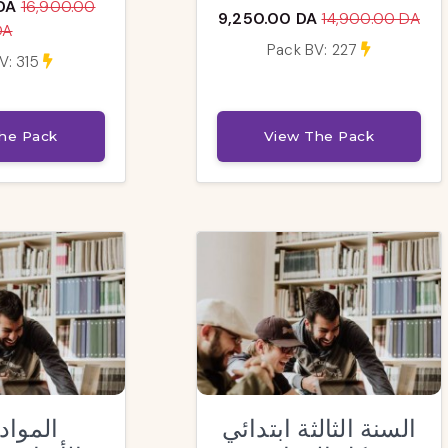
DA
16,900.00
9,250.00 DA
14,900.00 DA
DA
Pack BV: 227
V: 315
he Pack
View The Pack
السنة الثالثة ابتدائي