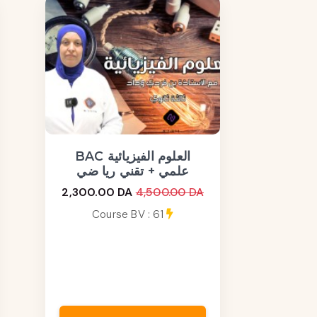
BAC العلوم الفيزيائية
علمي + تقني ريا ضي
2,300.00 DA
4,500.00 DA
Course BV : 61