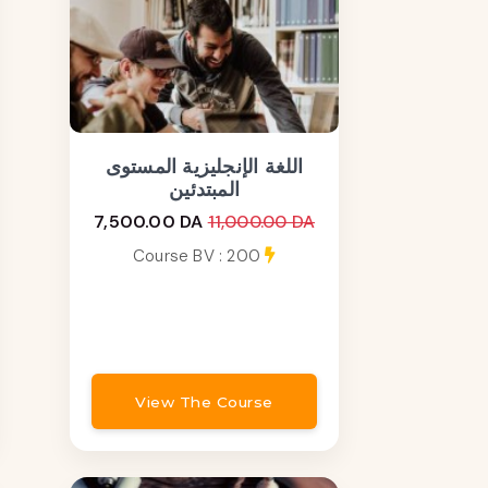
اللغة الإنجليزية المستوى
المبتدئين
7,500.00 DA
11,000.00 DA
Course BV : 200
View The Course