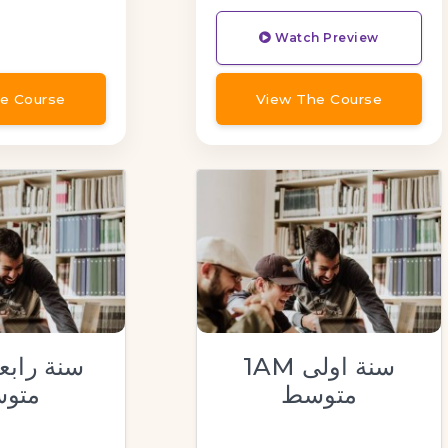
Watch Preview
e Course
View The Course
1AM سنة اولى
متوسط
متو