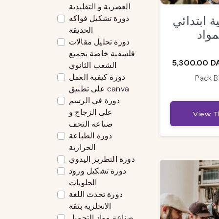
العصرية و التقليدية
دورة تشكيل فواكه
ية ابتدائي
الحديقة
مواد
دورة تحليل مقالات
فلسفية خاصة بجميع
5,300.00 D
الشعب الثانوي
دورة كيفية العمل
Pack B
على تطبيق canva
دورة في الرسم
على الزجاج و
View T
صناعة التحف
دورة الطباعة
الحرارية
دورة التطريز اليدوي
دورة تشكيل ورود
الحلويات
دورة تحدث اللغة
الانجلزية بثقة
صناعة مواد التجميل